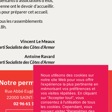
sentants d’associations d’élus,
enne ont le devoir d’accueillir.
s pour préparer cet accueil.
 tous les rassemblements
18h.
Vincent Le Meaux
rti Socialiste des Côtes d’Armor
Antoine Ravard
rti Socialiste des Côtes d’Armor
Nous utilisons des cookies sur
notre site Web pour vous offrir
Notre permanence
l'expérience la plus pertinente en
mémorisant vos préférences et
Rue Abbé Eugène Fleury
vos visites répétées. En cliquant
22000 SAINT-BRIEUC
sur "Accepter tout", vous
consentez à l'utilisation de tous
02 96 61 18 22
les cookies. Cependant, vous
pouvez visiter "Paramètres des