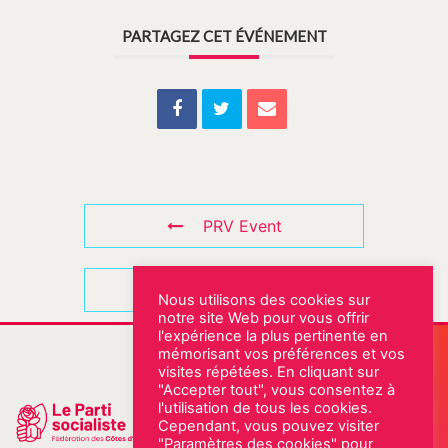
PARTAGEZ CET ÉVÉNEMENT
PRV Event
NXT Event
Nous utilisons des cookies sur
notre site Web pour vous offrir
l'expérience la plus pertinente en
Notre permanence
mémorisant vos préférences et vos
visites répétées. En cliquant sur
Rue Abbé Eugène Fleury
"Accepter tout", vous consentez à
22000 SAINT-BRIEUC
l'utilisation de tous les cookies.
02 96 61 18 22
Cependant, vous pouvez visiter
"Paramètres des cookies" pour
ESPACE MILITANT