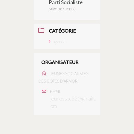
Parti Socialiste
Saint-Brieuc (22)
CATÉGORIE
agenda
ORGANISATEUR
JEUNES SOCIALISTES
DES CÔTES D'ARMOR
EMAIL
jeunessoc22@gmail.c
om