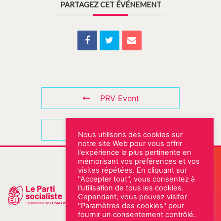
PARTAGEZ CET ÉVÉNEMENT
PRV Event
NXT Event
Nous utilisons des cookies sur
notre site Web pour vous offrir
l'expérience la plus pertinente en
Notre permanence
mémorisant vos préférences et vos
visites répétées. En cliquant sur
Rue Abbé Eugène Fleury
"Accepter tout", vous consentez à
22000 SAINT-BRIEUC
l'utilisation de tous les cookies.
02 96 61 18 22
Cependant, vous pouvez visiter
"Paramètres des cookies" pour
ESPACE MILITANT
fournir un consentement contrôlé.