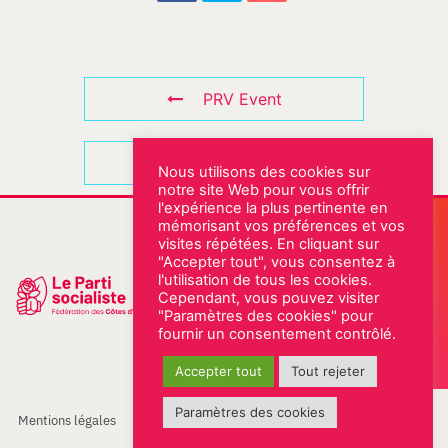
PRV Event
NXT Event
Nous utilisons des cookies sur
notre site Web pour vous offrir
l'expérience la plus pertinente en
Notre permanence
mémorisant vos préférences et vos
visites répétées. En cliquant sur
Rue Abbé Eugène Fleury
"Accepter tout", vous consentez à
22000 SAINT-BRIEUC
l'utilisation de tous les cookies.
02 96 61 18 22
Cependant, vous pouvez visiter
"Paramètres des cookies" pour
ESPACE MILITANT
fournir un consentement contrôlé.
Accepter tout
Tout rejeter
Paramètres des cookies
Mentions légales
© PS Fédération des Côtes d'Armor