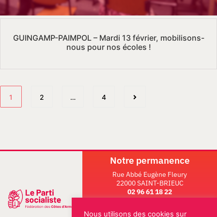
GUINGAMP-PAIMPOL – Mardi 13 février, mobilisons-
nous pour nos écoles !
1
2
…
4
Notre permanence
Rue Abbé Eugène Fleury
22000 SAINT-BRIEUC
02 96 61 18 22
ESPACE MILITANT
Nous utilisons des cookies sur