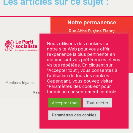
Les articles sur ce sujet :
Notre permanence
Rue Abbé Eugène Fleury
22000 SAINT-BRIEUC
02 96 61 18 22
Nous utilisons des cookies sur
notre site Web pour vous offrir
ESPACE MILITANT
l'expérience la plus pertinente en
mémorisant vos préférences et vos
visites répétées. En cliquant sur
"Accepter tout", vous consentez à
l'utilisation de tous les cookies.
Cependant, vous pouvez visiter
Mentions légales
© PS Fédération des Côtes d'Armor
"Paramètres des cookies" pour
fournir un consentement contrôlé.
Réalisation & conception Agence Be New
Accepter tout
Tout rejeter
Paramètres des cookies