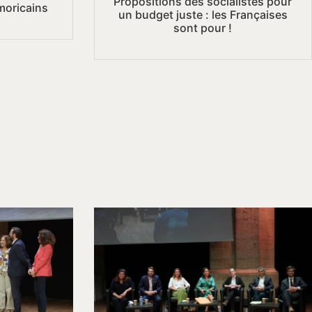
Propositions des socialistes pour
moricains
un budget juste : les Françaises
sont pour !