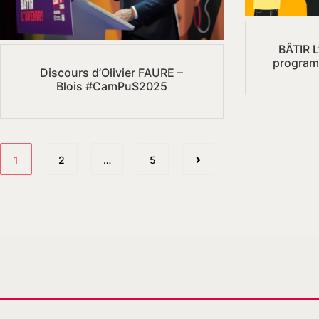
BÂTIR L
progra
Discours d’Olivier FAURE –
Blois #CamPuS2025
1
2
…
5